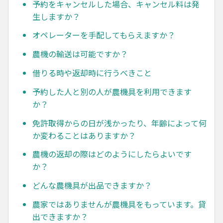
予約をキャンセルした場合、キャンセル料は発
生しますか？
オペレーターを手配してもらえますか？
農機の輸送は可能ですか？
借りる時や返却時に行うべきこと
予約した人と別の人が農機具を利用できます
か？
免許取得からの日が浅かったり、年齢によって何
か変わることはありますか？
農機の返却の際はどのようにしたらよいです
か？
どんな農機具が出品できますか？
農家ではありませんが農機具をもっています。貸
出できますか？