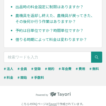
出品時の料金設定に制限はありますか？
農機具を返却し終えた、農機具が戻ってきた、
その後何か行う作業はありますか？
予約は日単位ですか？時間単位ですか？
借りる時期によって料金は変わりますか？
# 法人
# 会員
# 登録
# 規約
# 年会費
# 費用
# 無料
# 料金
# 開始
# 手数料
Powered by
こちらのFAQページは
Tayori
で作成されています。