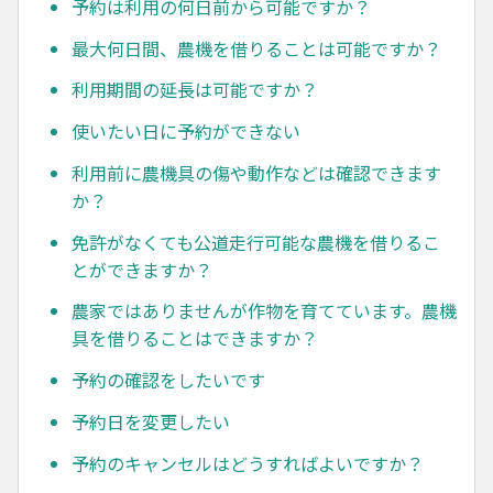
予約は利用の何日前から可能ですか？
最大何日間、農機を借りることは可能ですか？
利用期間の延長は可能ですか？
使いたい日に予約ができない
利用前に農機具の傷や動作などは確認できます
か？
免許がなくても公道走行可能な農機を借りるこ
とができますか？
農家ではありませんが作物を育てています。農機
具を借りることはできますか？
予約の確認をしたいです
予約日を変更したい
予約のキャンセルはどうすればよいですか？