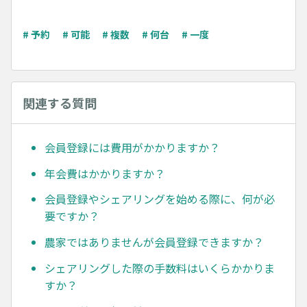
# 予約
# 可能
# 複数
# 何台
# 一度
関連する質問
会員登録には費用がかかりますか？
年会費はかかりますか？
会員登録やシェアリングを始める際に、何が必
要ですか？
農家ではありませんが会員登録できますか？
シェアリングした際の手数料はいくらかかりま
すか？