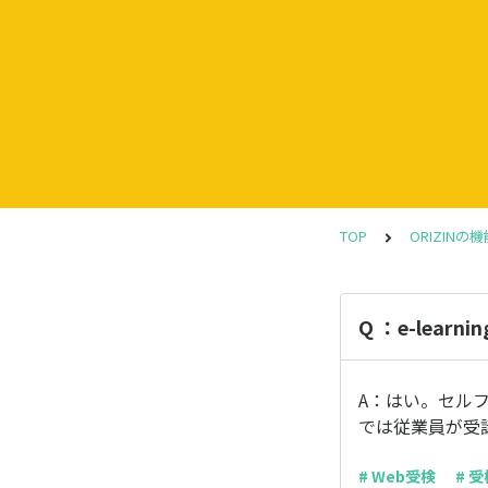
TOP
ORIZINの
Q ：e-lea
A：はい。セル
では従業員が受
# Web受検
# 