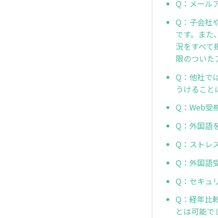
Q：メール
Q：子会社
です。また
況をすべて
限のついた
Q：他社で
うけること
Q：Web
Q：外国語
Q：ストレ
Q：外国語
Q：セキュ
Q：経年比
とは可能で