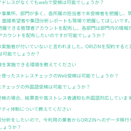
アドレスがなくてもwebで受検は可能でしょうか？
や事業所、部門が多く、各所属の担当者で未受検者を把握し、
、面接希望者や集団分析レポートも現場で把握してほしいです
把握できる管理者アカウントを配布し、各部門は部門内の情報
アカウントを配布したいのですが可能でしょうか？
は実施者が付いていないと言われました。ORIZINを契約する
は可能でしょうか？
受検を実施できる環境を教えてください
を使ったストレスチェックのWeb受検は可能でしょうか？
スチェックの外国語受検は可能でしょうか？
受検の場合、結果表や高ストレス者通知も外国語対応していま
リティ体制について教えてください
較分析をしたいので、今利用の業者からORIZINへのデータ移
しょうか？