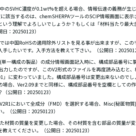
品中のSVHC濃度が0.1wt%を超える場合、情報伝達の義務が生
度に該当するのは、chemSHERPAツールのSCIP情報画面に表示され
という理解でよろしいでしょうか？もしくは「材料当たり最大
日：20250123）
ルでは中国RoHSの適用除外リストを見る事が出来ますが、このリス
手したいです。入手方法を教えて下さい。（公開日：202501
部品(単一構成の製品）の成分情報画面記入時に、構成部品番号に
で出力したのですが、このV2形式のファイルを再度読み込むと
00001」に変わっていました。構成部品番号は変更出来ないので
の場合、Ver2.09までと同様に、構成部品番号を空欄としての
（公開日：20250123）
ルV2R1において全成分（FMD）を選択する場合、Misc(秘匿物
。（公開日：20250123）
定した材質の質量を変更した場合、その材質を含む部品の質量が
教えてください。（公開日：20250123）