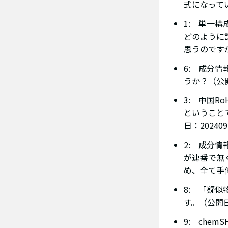
式になって
1: 単一
どのように
思うのです
6: 成分
うか？（公開
3: 中国
ということ
日：20240
2: 成分情
が連番で無
め、全て手修
8: 「疑
す。（公開日：
9: che