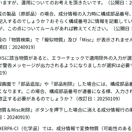
いますが、運用についてのお考えを頂きたいです。（公開日：202
構成の製品（原部品）の場合、成分情報の入力時に構成部品番号
記入するのでしょうか？おそらく構成番号2に情報を記載して
が、この点についてルールがあれば教えてください。（公開日：20
情報の「物質検索」で「擬似物質」及び「Misc」が表示されま
日：20240919）
RoHSに該当物質があると、エラーチェックで適用除外の入力が
で警告メッセージが出力されるようになりましたが選択は必要
919）
報画面で「部品追加」や「部品削除」した場合には、構成部品番号(Pa
くなります。この場合、構成部品番号が連番になる様、入力さ
正する必要があるのでしょうか？（改訂日：20250109）
似物質＆Misc削除」ボタンを押下した場合に消える成分情報行
20240919）
mSHERPA-CI（化学品）では、成分情報で変換物質（可能性の