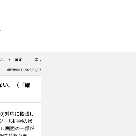
い。（「確定」、「エラーチェック」などのボタン）（公開日：20250206）
最終更新日 : 2025/02/07
ない。（「確
720)対応に拡張し
：ツール同梱の操
ール画面の一部が
可能性がありま