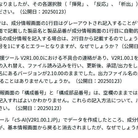
なりましたが、その各選択肢（「揮発」、「反応」、「析出」
さい。（公開日：20250123）
2R1では、成分情報画面の1行目はグレーアウトされ記入すること
面で記載した製品名と製品品番が成分情報画面の1行目に自動
品の成分情報を記入する場合は、2行目から記載するのでしょう
号を1にするとエラーとなりますが、なぜでしょうか？（公開日：2
援ツール V2R1.00.0における不具合の連絡があり、V2R1.00.
の入れ替え、ファイル読み込みを行い、更新後、承認/出力を
名にあるバージョンが2.10.00のままでした。出力ファイル名
1になることはありませんでしょうか。（公開日：20250123）
分情報画面の「構成番号」と「構成部品番号」は、空欄のままで
記入すればよいかわかりません。これらの記入方法について、
い。（公開日：20250123）
ツール「cS-AI(V2R1.00.1JP)」でデータを作成したところ、
が、基本情報画面から戻ると消去されましたが、なぜでしょう
）