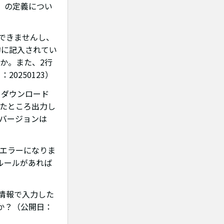
）の定義につい
ができませんし、
的に記入されてい
か。また、2行
0250123）
1をダウンロード
したところ出力し
のバージョンは
はエラーになりま
ルールがあれば
成分情報で入力した
か？（公開日：