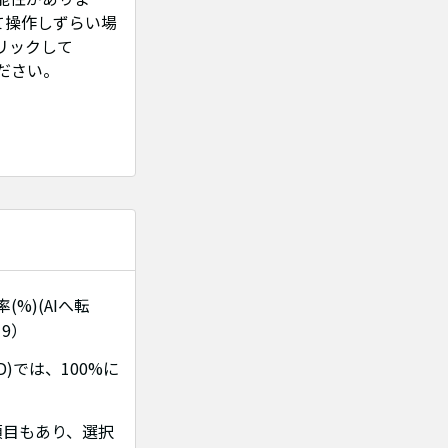
て操作しずらい場
リックして
ださい。
(%)(AIへ転
9）
D)では、100%に
項目もあり、選択