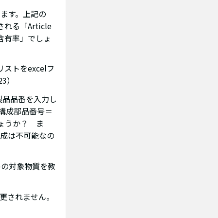
じます。上記の
る「Article
含有率」でしょ
トをexcelフ
23）
製品品番を入力し
、構成部品番号＝
しょうか？ ま
作成は不可能なの
質)の対象物質を教
変更されません。