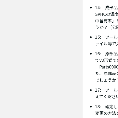
14: 成形
SVHCの濃
中含有率」
うか？（公開
15: ツー
ァイル等で入
16: 原
てV2形式
「Parts
た、原部品
でしょうか？
17: ツー
えてください
18: 確
変更の方法を