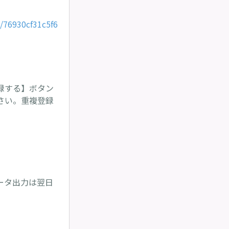
/76930cf31c5f6
録する】ボタン
さい。重複登録
ータ出力は翌日