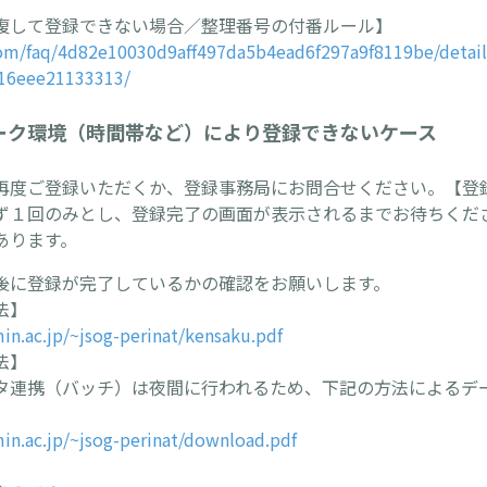
複して登録できない場合／整理番号の付番ルール】
.com/faq/4d82e10030d9aff497da5b4ead6f297a9f8119be/detail
e16eee21133313/
ーク環境（時間帯など）により登録できないケース
再度ご登録いただくか、登録事務局にお問合せください。【登
ず１回のみとし、登録完了の画面が表示されるまでお待ちくだ
あります。
後に登録が完了しているかの確認をお願いします。
法】
min.ac.jp/~jsog-perinat/kensaku.pdf
法】
タ連携（バッチ）は夜間に行われるため、下記の方法によるデ
min.ac.jp/~jsog-perinat/download.pdf