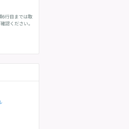
頭6行目までは取
ご確認ください。
ル