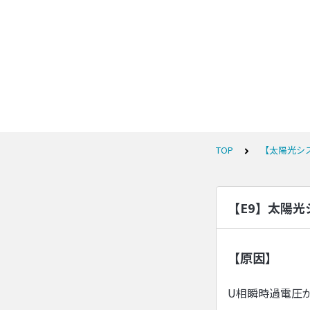
TOP
【太陽光シ
【E9】太陽
【原因】
U相瞬時過電圧