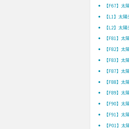
【F67】
【L1】太
【L2】太
【F81】
【F82】
【F83】
【F87】
【F88】
【F89】
【F90】
【F91】
【P01】