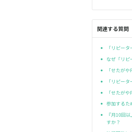
関連する質問
「リピータ
なぜ「リピ
「せたがや
「リピータ
「せたがや
参加するた
『月10回
すか？