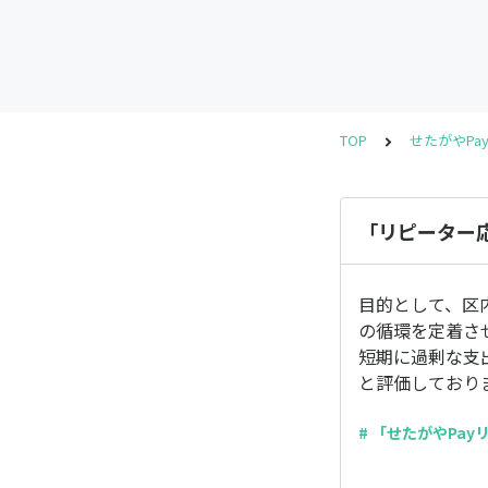
TOP
せたがやPa
「リピーター
目的として、区
の循環を定着さ
短期に過剰な支
と評価しており
# 「せたがやPa