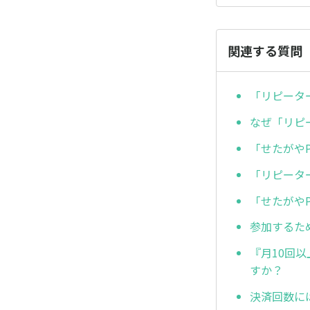
関連する質問
「リピータ
なぜ「リピ
「せたがや
「リピータ
「せたがや
参加するた
『月10回
すか？
決済回数に