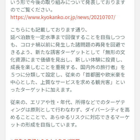
いう形で今後の取り組みについて発表しております
のでご覧ください。
https://www.kyokanko.or.jp/news/20210707/
こちらにも記載しております通り、
延べ泊数を一定水準まで回復することを目指しつつ
も、コロナ禍以前に発生した諸問題の再発を回避で
きるよう、新たな誘客ターゲットとして「無形の文
化資源にまで価値を見出し、新しい体験に投資し、
成長を楽しむことを重視する、国内外の旅行者」を
５つに分類して設定し、従来の「首都圏や欧米豪を
中心とした、上質なサービスを求める観光客」とい
ったターゲットに加えます。
従来の、エリアや性・年代、所得などでのターゲテ
ィングは原則として行わなわず、ダイバーシティを高
めることことで、あらゆるリスクに対応できるマーケ
ットの形成を目指しています。