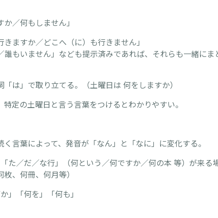
】
すか／何もしません」
行きますか／どこへ（に）も行きません」
／誰もいません」なども提示済みであれば、それらも一緒にま
詞「は」で取り立てる。（土曜日は 何をしますか）
、特定の土曜日と言う言葉をつけるとわかりやすい。
】
続く言葉によって、発音が「なん」と「なに」に変化する。
後に「た／だ／な行」（何という／何ですか／何の本 等）が来る
何枚、何冊、何月等）
何か」「何を」「何も」