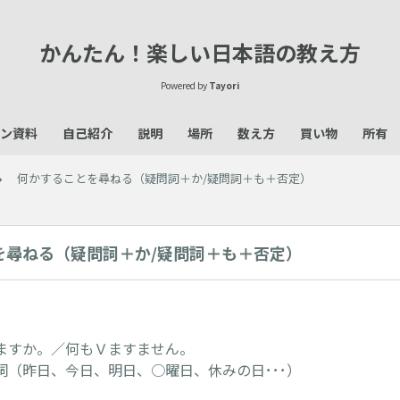
かんたん！楽しい日本語の教え方
Powered by
Tayori
ン資料
自己紹介
説明
場所
数え方
買い物
所有
何かすることを尋ねる（疑問詞＋か/疑問詞＋も＋否定）
を尋ねる（疑問詞＋か/疑問詞＋も＋否定）
ますか。／何もＶますません。
詞（昨日、今日、明日、○曜日、休みの日･･･）