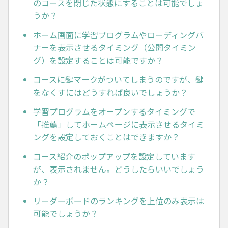
のコースを閉じた状態にすることは可能でしょ
うか？
ホーム画面に学習プログラムやローディングバ
ナーを表示させるタイミング（公開タイミン
グ）を設定することは可能ですか？
コースに鍵マークがついてしまうのですが、鍵
をなくすにはどうすれば良いでしょうか？
学習プログラムをオープンするタイミングで
「推薦」してホームページに表示させるタイミ
ングを設定しておくことはできますか？
コース紹介のポップアップを設定しています
が、表示されません。どうしたらいいでしょう
か？
リーダーボードのランキングを上位のみ表示は
可能でしょうか？