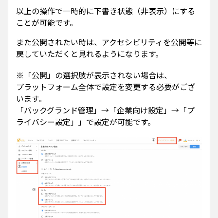
以上の操作で一時的に下書き状態（非表示）にする
ことが可能です。
また公開されたい時は、アクセシビリティを公開等に
戻していただくと見れるようになります。
※「公開」の選択肢が表示されない場合は、
プラットフォーム全体で設定を変更する必要がござ
います。
「バックグランド管理」→「企業向け設定」→「プ
ライバシー設定」」で設定が可能です。