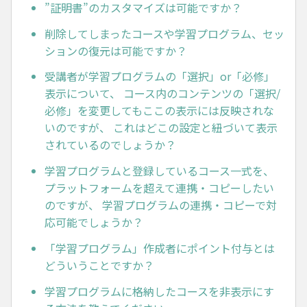
”証明書”のカスタマイズは可能ですか？
削除してしまったコースや学習プログラム、セッ
ションの復元は可能ですか？
受講者が学習プログラムの「選択」or「必修」
表示について、 コース内のコンテンツの「選択/
必修」を変更してもここの表示には反映されな
いのですが、 これはどこの設定と紐づいて表示
されているのでしょうか？
学習プログラムと登録しているコース一式を、
プラットフォームを超えて連携・コピーしたい
のですが、 学習プログラムの連携・コピーで対
応可能でしょうか？
「学習プログラム」作成者にポイント付与とは
どういうことですか？
学習プログラムに格納したコースを非表示にす