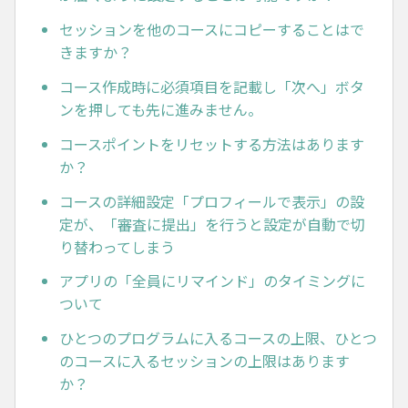
セッションを他のコースにコピーすることはで
きますか？
コース作成時に必須項目を記載し「次へ」ボタ
ンを押しても先に進みません。
コースポイントをリセットする方法はあります
か？
コースの詳細設定「プロフィールで表示」の設
定が、「審査に提出」を行うと設定が自動で切
り替わってしまう
アプリの「全員にリマインド」のタイミングに
ついて
ひとつのプログラムに入るコースの上限、ひとつ
のコースに入るセッションの上限はあります
か？