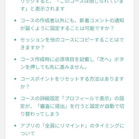
リックすると、「このコースは閉じられていま
す」と表示されます
コースの作成者以外にも、新着コメントの通知
が届くように設定することは可能ですか？
セッションを他のコースにコピーすることはで
きますか？
コース作成時に必須項目を記載し「次へ」ボタ
ンを押しても先に進みません。
コースポイントをリセットする方法はあります
か？
コースの詳細設定「プロフィールで表示」の設
定が、「審査に提出」を行うと設定が自動で切
り替わってしまう
アプリの「全員にリマインド」のタイミングに
ついて