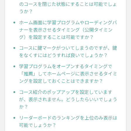
のコースを閉じた状態にすることは可能でしょ
うか？
ホーム画面に学習プログラムやローディングバ
ナーを表示させるタイミング（公開タイミン
グ）を設定することは可能ですか？
コースに鍵マークがついてしまうのですが、鍵
をなくすにはどうすれば良いでしょうか？
学習プログラムをオープンするタイミングで
「推薦」してホームページに表示させるタイミ
ングを設定しておくことはできますか？
コース紹介のポップアップを設定しています
が、表示されません。どうしたらいいでしょう
か？
リーダーボードのランキングを上位のみ表示は
可能でしょうか？