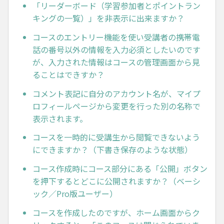
「リーダーボード（学習参加者とポイントラン
キングの一覧）」を非表示に出来ますか？
コースのエントリー機能を使い受講者の携帯電
話の番号以外の情報を入力必須としたいのです
が、入力された情報はコースの管理画面から見
ることはできすか？
コメント表記に自分のアカウント名が、マイプ
ロフィールページから変更を行った別の名称で
表示されます。
コースを一時的に受講生から閲覧できないよう
にできますか？（下書き保存のような状態）
コース作成時にコース部分にある「公開」ボタン
を押下するとどこに公開されますか？（ベーシ
ック／Pro版ユーザー）
コースを作成したのですが、ホーム画面からク