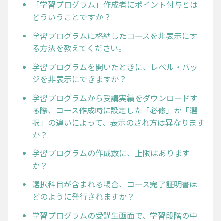
「学習プログラム」作成者にポイント付与とは
どういうことですか？
学習プログラムに格納したコースを非表示にす
る方法を教えてください。
学習プログラムを開いたときに、レベル・バッ
ジを非表示にできますか？
学習プログラムから受講実績をダウンロードす
る際、コース作成時に設定した「必修」か「選
択」の違いによって、表示のされ方は異なります
か？
学習プログラムの作成数に、上限はあります
か？
選択科目が含まれる場合、コース完了証明書は
どのように発行されますか？
学習プログラムの受講生画面で、学習段階の中