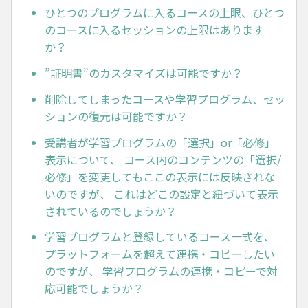
ひとつのプログラムに入るコースの上限、ひとつ
のコースに入るセッションの上限はあります
か？
”証明書”のカスタマイズは可能ですか？
削除してしまったコースや学習プログラム、セッ
ションの復元は可能ですか？
受講者が学習プログラムの「選択」or「必修」
表示について、 コース内のコンテンツの「選択/
必修」を変更してもここの表示には反映されな
いのですが、 これはどこの設定と紐づいて表示
されているのでしょうか？
学習プログラムと登録しているコース一式を、
プラットフォームを超えて連携・コピーしたい
のですが、 学習プログラムの連携・コピーで対
応可能でしょうか？