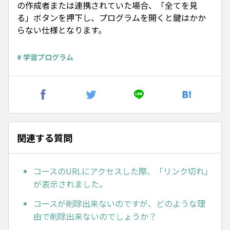
の作成者または連携されていた場合、「全てを見
る」ボタンを押下し、プログラムを開くと鍵はかか
らない仕様となります。
# 学習プログラム
関連する質問
コースのURLにアクセスした際、「リンク切れ」
が表示されました。
コースが削除出来ないのですが、どのような理
由で削除出来ないのでしょうか？