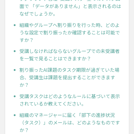
面で 「データがありません」と表示されるのは
なぜでしょうか。
組織やグループへ割り振りを行った時、どのよ
うな設定で割り振ったか確認することは可能で
すか？
受講しなければならないグループでの未受講者
を一覧で見ることはできますか？
割り振ったAI課題のタスク期限が過ぎていた場
合、受講生は課題を提出することができます
か？
受講タスクはどのようなルールに基づいて表示
されているか教えてください。
組織のマネージャーに届く「部下の進捗状況
（タスク）」のメールは、どのようなものです
か？