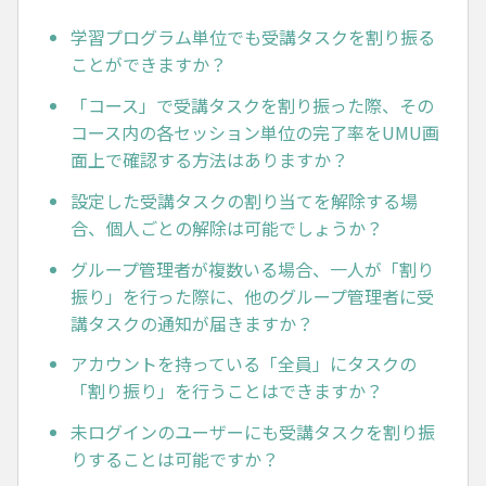
学習プログラム単位でも受講タスクを割り振る
ことができますか？
「コース」で受講タスクを割り振った際、その
コース内の各セッション単位の完了率をUMU画
面上で確認する方法はありますか？
設定した受講タスクの割り当てを解除する場
合、個人ごとの解除は可能でしょうか？
グループ管理者が複数いる場合、一人が「割り
振り」を行った際に、他のグループ管理者に受
講タスクの通知が届きますか？
アカウントを持っている「全員」にタスクの
「割り振り」を行うことはできますか？
未ログインのユーザーにも受講タスクを割り振
りすることは可能ですか？