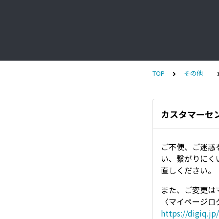
TOP
その他
カスタマーセ
ご不便、ご迷惑
い、繋がりにく
直しください。
また、ご変更は
〈マイページロ
https://digiq.j