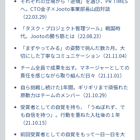
それぞれの立場から「逆境」を選び、PR TIMES
へ。CTO金子×Jooto事業部長山田対談
（22.03.29）
「タスク・プロジェクト管理ツール」戦国時
代。Jootoの勝ち筋とは（22.08.23）
「まずやってみる」の姿勢で挑んだ数カ月。大
切にした丁寧なコミュニケーション（21.11.04）
チーム全員で成果を出す。マネージャーとしての
責任を感じながら取り組んだ日々（21.11.01）
自ら挑戦し続けた1年間。ギリギリまで頑張れた
原動力はチームのメンバー（21.10.29）
受賞者としての自覚を持ち、「うぬぼれず、で
も自信を持つ」。行動を重ねた入社後の１年
（21.10.15）
前回受賞者としての自覚をもって一日一日を大