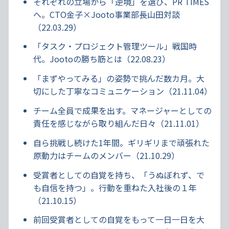
それぞれの立場から「逆境」を選び、PR TIMES
へ。CTO金子×Jooto事業部長山田対談
（22.03.29）
「タスク・プロジェクト管理ツール」戦国時
代。Jootoの勝ち筋とは（22.08.23）
「まずやってみる」の姿勢で挑んだ数カ月。大
切にした丁寧なコミュニケーション（21.11.04）
チーム全員で成果を出す。マネージャーとしての
責任を感じながら取り組んだ日々（21.11.01）
自ら挑戦し続けた1年間。ギリギリまで頑張れた
原動力はチームのメンバー（21.10.29）
受賞者としての自覚を持ち、「うぬぼれず、で
も自信を持つ」。行動を重ねた入社後の１年
（21.10.15）
前回受賞者としての自覚をもって一日一日を大