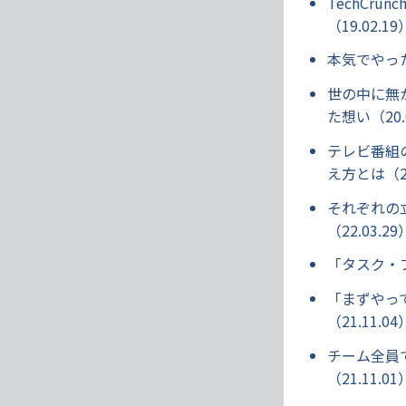
TechCr
（19.02.19
本気でやった
世の中に無か
た想い（20.
テレビ番組の
え方とは（22
それぞれの立
（22.03.29
「タスク・プ
「まずやっ
（21.11.04
チーム全員
（21.11.01