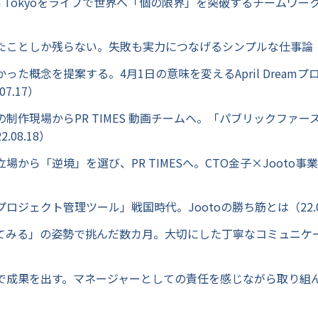
unch Tokyoをライブで世界へ「個の限界」を突破するチームワ
）
ことしか残らない。失敗も実力につなげるシンプルな仕事論（22
った概念を提案する。4月1日の意味を変えるApril Dream
07.17）
制作現場からPR TIMES 動画チームへ。「パブリックファ
.08.18）
場から「逆境」を選び、PR TIMESへ。CTO金子×Jooto事
）
ロジェクト管理ツール」戦国時代。Jootoの勝ち筋とは（22.08
てみる」の姿勢で挑んだ数カ月。大切にした丁寧なコミュニケ
）
で成果を出す。マネージャーとしての責任を感じながら取り組
）