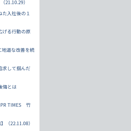
.10.29）
ねた入社後の１
広げる行動の原
に地道な改善を続
追求して掴んだ
後悔とは
 TIMES 竹
22.11.08）