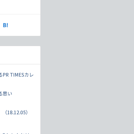
 TIMESカレ
る思い
8.12.05）
）