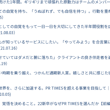
けた1年間。ギリギリまで頑張れた原動力はチームのメンバー（21
ての自覚を持ち、「うぬぼれず、でも自信を持つ」。行動を重
15）
としての自覚をもって一日一日を大切にしてきた半年間役割を
.08.03）
iを誰もが知っているサービスにしたい。「やってみよう」を合言葉
1.07.16）
せていてはダメだと腑に落ちた」クライアントの良き伴走者を
.19）
い時期を乗り越え、つかんだ通期新人賞。嬉しさと共に感じた
）
界を、さらに加速する。PR TIMESを超える事業を目指して｜PR
0.05)
覚悟を決めること。22新卒がなぜPR TIMESを選んだか【前編】（