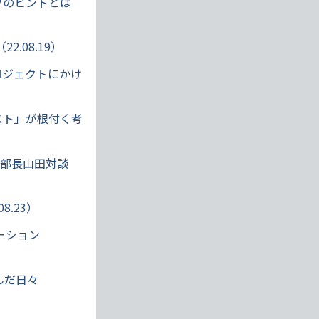
ークのヒントとは
.08.19）
プロジェクトにかけ
ースト」が根付く考
業部長山田対談
.23）
ーション
んだ日々