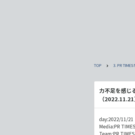
TOP
3. PR T
力不足を感じる
（2022.11.2
day:2022/11/21
Media:PR TIME
Team:PR TIM