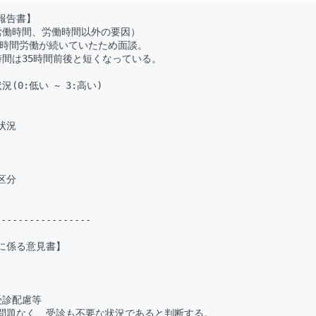
告書】

労働時間、労働時間以外の要因）

長時間労働が続いていたため面談。

間は35時間前後と短くなっている。

(0:低い ~ 3:高い)

況

分

----------------

に係る意見書】

診配慮等

問題なく、受診も不要な状況であると判断する。
