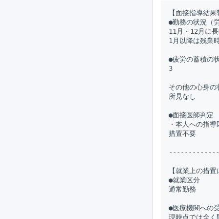
【面接指導結果報
●勤務の状況（
11月・12月に
1月以降は残業時
●疲労の蓄積の状況
3

その他の心身の状
所見なし

●面接医師判定

・本人への指導区
措置不要

-------------
【就業上の措置
●就業区分

通常勤務

●医療機関への受
現時点では全く