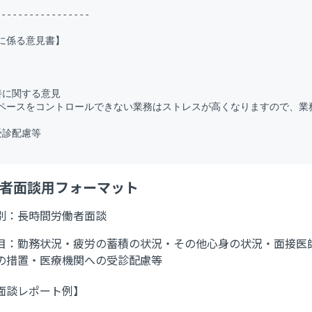
----------------

に係る意見書】

に関する意見

ペースをコントロールできない業務はストレスが高くなりますので、業
診配慮等

働者面談用フォーマット
別：長時間労働者面談
目：勤務状況・疲労の蓄積の状況・その他心身の状況・面接医
の措置・医療機関への受診配慮等
面談レポート例】