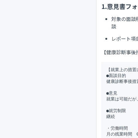
1.意見書フ
対象の面談
談
レポート項
【健康診断事後
【就業上の措置
●面談目的

健康診断事後措置
●意見

就業は可能だが
●就労制限

継続

・労働時間

月の残業時間　0