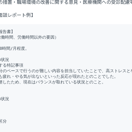
の措置・職場環境の改善に関する意見・医療機関への受診配慮
面談レポート例】
告書】

労働時間、労働時間以外の要因）



0時間/月程度。

状況

する特記事項

分のペースで行うのが難しい内容を担当していたことで、高ストレスとな
も疲れ・やる気が出ないといった反応が現れたとのことでした。

整したため、現在はバランスが取れている状況とのこと。

状況

分
