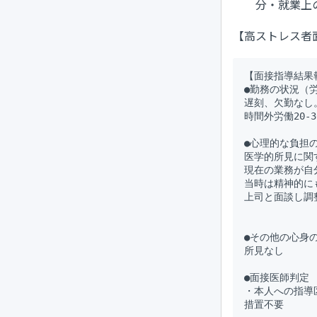
分・就業上
【高ストレス者
【面接指導結果報
●勤務の状況（
遅刻、欠勤なし。
時間外労働20-3
●心理的な負担の
医学的所見に関
現在の業務が自
当時は精神的に
上司と面談し調
●その他の心身の
所見なし

●面接医師判定

・本人への指導区
措置不要
