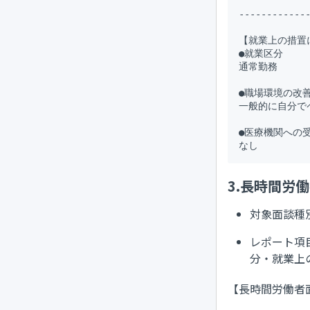
-------------
【就業上の措置
●就業区分

通常勤務

●職場環境の改善
一般的に自分で
●医療機関への受
3.長時間労
対象面談種
レポート項
分・就業上
【長時間労働者