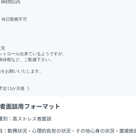
8時間以内

 休日勤務不可

見

ントロール出来ているようですが、

病休暇など、ご配慮下さい。

談をお願いいたします。

ス者面談用フォーマット
種別：高ストレス者面談
目：勤務状況・心理的負担の状況・その他心身の状況・面接医