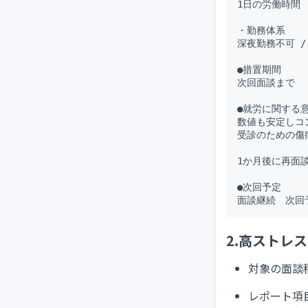
1日の労働時間　
・勤務体系

深夜勤務不可 /
●措置期間

次回面談まで

●就労に関する意
数値も安定しコ
受診のための傷
1か月後に再面
●次回予定

2.高ストレ
対象の面談
レポート項