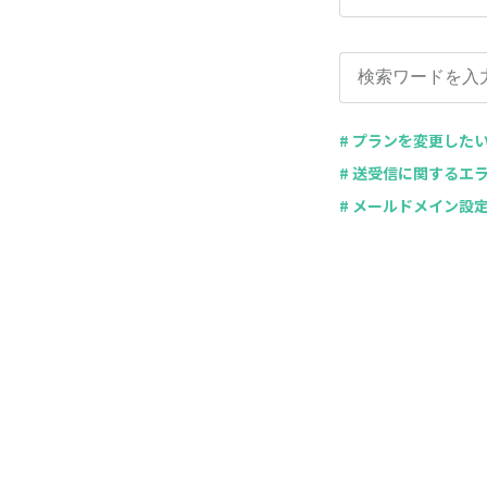
# プランを変更した
# 送受信に関するエ
# メールドメイン設