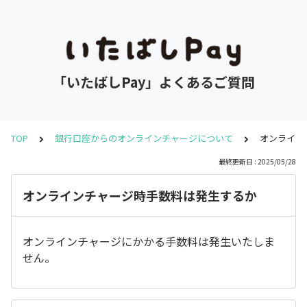
「いたばしPay」よくあるご質問
TOP
銀行口座からのオンラインチャージについて
オンライン
最終更新日 : 2025/05/28
オンラインチャージ時手数料は発生するか
オンラインチャージにかかる手数料は発生いたしま
せん。