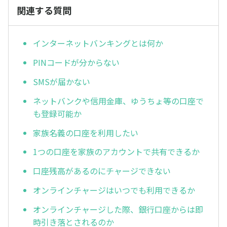
関連する質問
インターネットバンキングとは何か
PINコードが分からない
SMSが届かない
ネットバンクや信用金庫、ゆうちょ等の口座で
も登録可能か
家族名義の口座を利用したい
1つの口座を家族のアカウントで共有できるか
口座残高があるのにチャージできない
オンラインチャージはいつでも利用できるか
オンラインチャージした際、銀行口座からは即
時引き落とされるのか