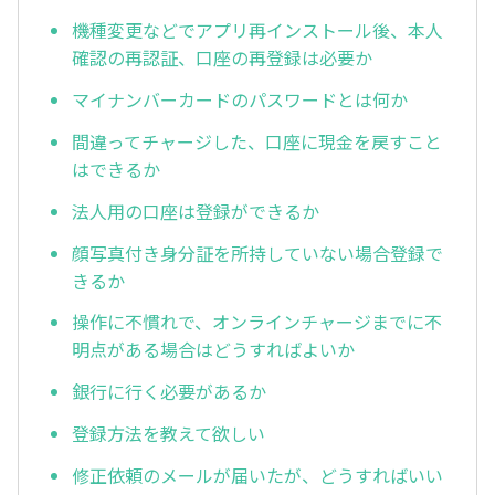
機種変更などでアプリ再インストール後、本人
確認の再認証、口座の再登録は必要か
マイナンバーカードのパスワードとは何か
間違ってチャージした、口座に現金を戻すこと
はできるか
法人用の口座は登録ができるか
顔写真付き身分証を所持していない場合登録で
きるか
操作に不慣れで、オンラインチャージまでに不
明点がある場合はどうすればよいか
銀行に行く必要があるか
登録方法を教えて欲しい
修正依頼のメールが届いたが、どうすればいい