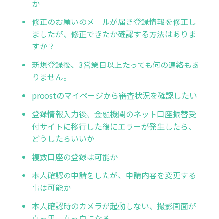
か
修正のお願いのメールが届き登録情報を修正し
ましたが、修正できたか確認する方法はありま
すか？
新規登録後、3営業日以上たっても何の連絡もあ
りません。
proostのマイページから審査状況を確認したい
登録情報入力後、金融機関のネット口座振替受
付サイトに移行した後にエラーが発生したら、
どうしたらいいか
複数口座の登録は可能か
本人確認の申請をしたが、申請内容を変更する
事は可能か
本人確認時のカメラが起動しない、撮影画面が
真っ黒、真っ白になる