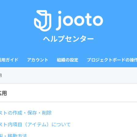
ヘルプセンター
ご利用ガイド
アカウント
組織の設定
プロジェクトボードの操
用
応用
ストの作成・保存・削除
スト内項目（アイテム）について
製・移動方法