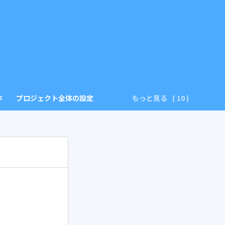
作
プロジェクト全体の設定
もっと見る