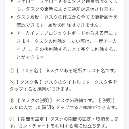
フォロー：フォローするとタスク担当者でなくて
も、タスクの更新によって通知が送信されます。
タスク履歴：タスクの作成から全ての更新履歴を
確認できます。履歴の削除はできません。
アーカイブ：プロジェクトボードから非表示にで
きます。タスクの削除をしたい際は、一度アーカ
イブし、その後削除することで完全に削除するこ
とができます。
④【 リスト名 】 タスクがある場所のリスト名です。
⑤【 タスク名 】タスクのタイトルです。タスク名を
タップすると編集ができます。
⑥ 【 タスクの説明 】 タスクの詳細です。【 説明 】
または入力した説明をタップすると編集ができます。
⑦ 【 期間を設定 】タスクの期間の設定・取消をしま
す。ガントチャートを利用する際に役立ちます。