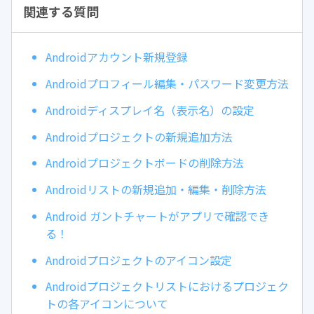
関連する質問
Androidアカウント新規登録
Androidプロフィール編集・パスワード変更方法
Androidディスプレイ名（表示名）の設定
Androidプロジェクトの新規追加方法
Androidプロジェクトボードの削除方法
Androidリストの新規追加・編集・削除方法
Android ガントチャートがアプリで確認でき
る！
Androidプロジェクトのアイコン設定
Androidプロジェクトリストにおけるプロジェク
トの各アイコンについて