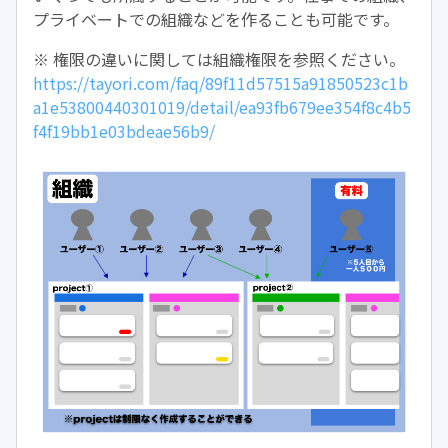
プライベートでの組織などを作ることも可能です。
※ 権限の違いに関しては組織権限を参照ください。
https://tayori.com/faq/89f11d57515a91850523c1b
a1e53800440301019/detail/ea93fb679ee354f8c4b5
f4f19bb1e03bdeae56b9/