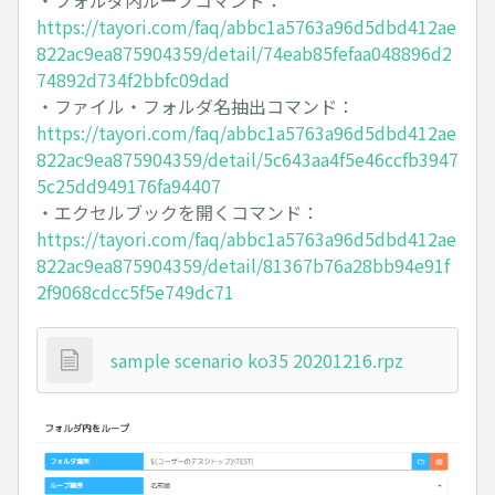
・フォルダ内ループコマンド：
https://tayori.com/faq/abbc1a5763a96d5dbd412ae
822ac9ea875904359/detail/74eab85fefaa048896d2
74892d734f2bbfc09dad
・ファイル・フォルダ名抽出コマンド：
https://tayori.com/faq/abbc1a5763a96d5dbd412ae
822ac9ea875904359/detail/5c643aa4f5e46ccfb3947
5c25dd949176fa94407
・エクセルブックを開くコマンド：
https://tayori.com/faq/abbc1a5763a96d5dbd412ae
822ac9ea875904359/detail/81367b76a28bb94e91f
2f9068cdcc5f5e749dc71
sample scenario ko35 20201216.rpz