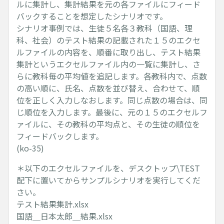
ルに集計し、集計結果を元の各ファイルにフィード
バックすることを想定したシナリオです。
シナリオ事例では、生徒５名各３教科（国語、理
科、社会）のテスト結果の記載された１５のエクセ
ルファイルの内容を、順番に取り出し、テスト結果
集計というエクセルファイル内の一覧に集計し、さ
らに教科毎の平均値を追記します。各教科内で、点数
の高い順に、氏名、点数を並び替え、合わせて、順
位を正しく入力しなおします。同じ点数の場合は、同
じ順位を入力します。最後に、元の１５のエクセルフ
ァイルに、その教科の平均点と、その生徒の順位を
フィードバックします。
(ko-35)
＊以下のエクセルファイルを、デスクトップ\TEST
配下に置いてからサンプルシナリオを実行してくだ
さい。
テスト結果集計.xlsx
国語＿日本太郎＿結果.xlsx