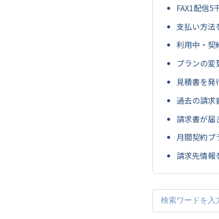
FAX1配信
支払い方法
利用中・契
プランの変
見積書を発
過去の請求
請求書が届
月間契約プ
請求先情報