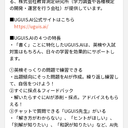
る、株式会社教育測定研究所（学力調査や各種検定
の開発・運営を行う会社）が提供しています。
■UGUIS.AI公式サイトはこちら
https://uguis.ai/
■UGUIS.AIの４つの特長
・「書く」ことに特化したUGUIS.AIは、英検や入試
対策はもちろん、日々の学習を効果的にサポートし
ます。
①英検そっくりの問題で練習できる
・出題傾向にそった問題をAIが作成。繰り返し練習し
て、自信をつけよう！
②すぐに採点＆フィードバック
・解いたらすぐにAIが添削・採点。アドバイスももら
える！
③チャットで質問できる「UGUIS先生」がいる
・「解き方がわからない」、「ヒントがほしい」、
「別解が知りたい」、「和訳が知りたい」など、AI先