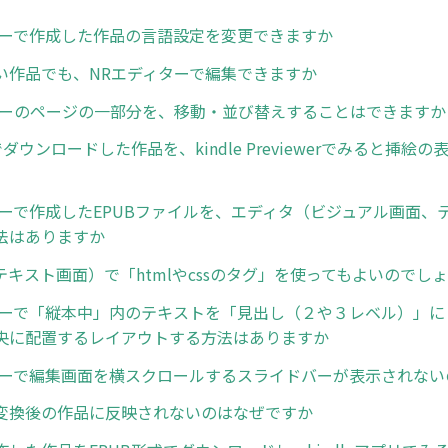
ターで作成した作品の言語設定を変更できますか
い作品でも、NRエディターで編集できますか
ターのページの一部分を、移動・並び替えすることはできますか
でダウンロードした作品を、kindle Previewerでみると挿絵
ターで作成したEPUBファイルを、エディタ（ビジュアル画面、
法はありますか
テキスト画面）で「htmlやcssのタグ」を使ってもよいのでし
ターで「縦本中」内のテキストを「見出し（２や３レベル）」に
央に配置するレイアウトする方法はありますか
ターで編集画面を横スクロールするスライドバーが表示されない
変換後の作品に反映されないのはなぜですか