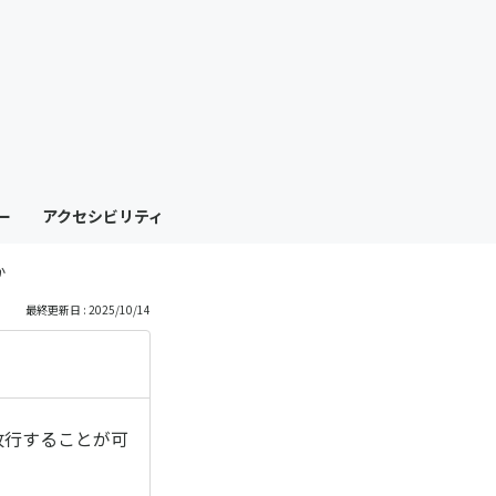
も
っ
と
見
ー
アクセシビリティ
る
か
最終更新日 : 2025/10/14
に改行することが可