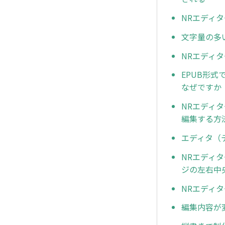
NRエディ
文字量の多
NRエディ
EPUB形式
なぜですか
NRエディ
編集する方
エディタ（
NRエディ
ジの左右中
NRエディ
編集内容が