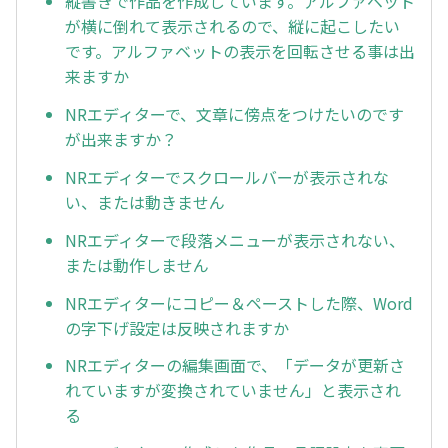
縦書きで作品を作成しています。アルファベット
が横に倒れて表示されるので、縦に起こしたい
です。アルファベットの表示を回転させる事は出
来ますか
NRエディターで、文章に傍点をつけたいのです
が出来ますか？
NRエディターでスクロールバーが表示されな
い、または動きません
NRエディターで段落メニューが表示されない、
または動作しません
NRエディターにコピー＆ペーストした際、Word
の字下げ設定は反映されますか
NRエディターの編集画面で、「データが更新さ
れていますが変換されていません」と表示され
る