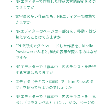
NRエディターで作成した作品の言語設定を変更
できますか
文字量の多い作品でも、NRエディターで編集で
きますか
NRエディターのページの一部分を、移動・並び
替えすることはできますか
EPUB形式でダウンロードした作品を、kindle
Previewerでみると挿絵の表示が変わるのはなぜ
ですか
NRエディターで「縦本中」内のテキストを改行
する方法はありますか
エディタ（テキスト画面）で「htmlやcssのタ
グ」を使ってもよいのでしょうか
NRエディターで「縦本中」内のテキストを「見
出し（２や３レベル）」にし、かつ、ページの