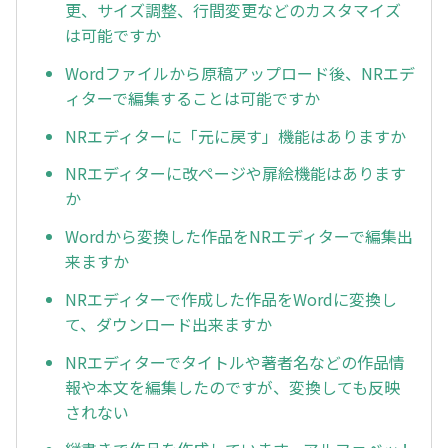
更、サイズ調整、行間変更などのカスタマイズ
は可能ですか
Wordファイルから原稿アップロード後、NRエデ
ィターで編集することは可能ですか
NRエディターに「元に戻す」機能はありますか
NRエディターに改ページや扉絵機能はあります
か
Wordから変換した作品をNRエディターで編集出
来ますか
NRエディターで作成した作品をWordに変換し
て、ダウンロード出来ますか
NRエディターでタイトルや著者名などの作品情
報や本文を編集したのですが、変換しても反映
されない