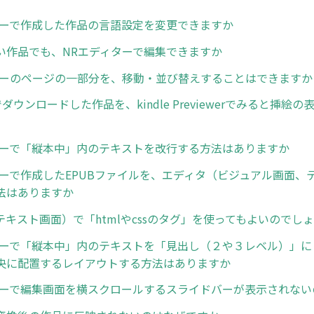
ターで作成した作品の言語設定を変更できますか
い作品でも、NRエディターで編集できますか
ターのページの一部分を、移動・並び替えすることはできますか
でダウンロードした作品を、kindle Previewerでみると挿絵
ターで「縦本中」内のテキストを改行する方法はありますか
ターで作成したEPUBファイルを、エディタ（ビジュアル画面、
法はありますか
テキスト画面）で「htmlやcssのタグ」を使ってもよいのでし
ターで「縦本中」内のテキストを「見出し（２や３レベル）」に
央に配置するレイアウトする方法はありますか
ターで編集画面を横スクロールするスライドバーが表示されない