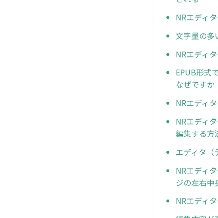
NRエディ
文字量の多
NRエディ
EPUB形式
なぜですか
NRエディ
NRエディ
編集する方
エディタ（
NRエディ
ジの左右中
NRエディ