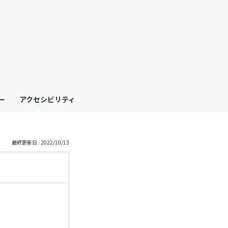
も
っ
と
見
ー
アクセシビリティ
る
最終更新日 : 2022/10/13