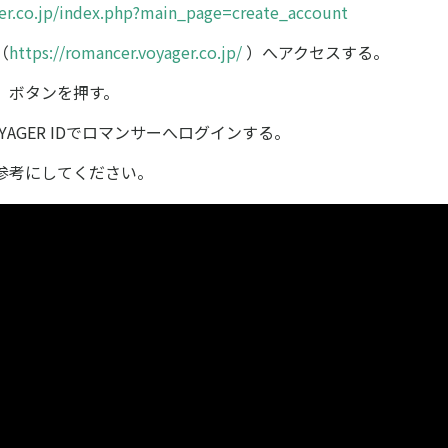
ger.co.jp/index.php?main_page=create_account
（
https://romancer.voyager.co.jp/
）へアクセスする。
］ボタンを押す。
YAGER IDでロマンサーへログインする。
参考にしてください。