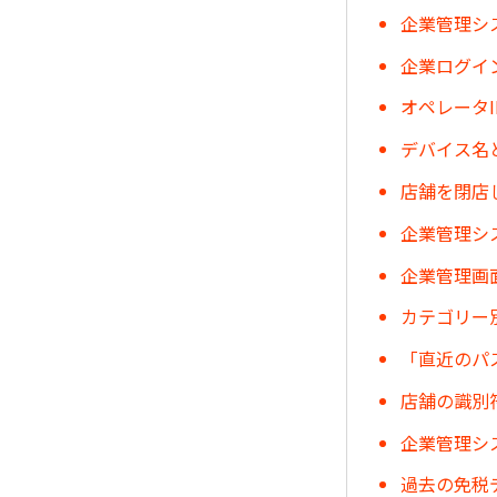
企業管理シ
企業ログイ
オペレータ
デバイス名
店舗を閉店
企業管理シ
企業管理画
カテゴリー
「直近のパ
店舗の識別
企業管理シ
過去の免税