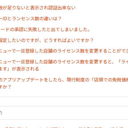
数が足りないと表示され認証出来ない
ーIDとランセンス数の違いは？
コードの承認に失敗したと出てしまいました。
を設定したいのですが、どうすればよいですか？
ニューで一旦登録した店舗のライセンス数を変更することがで
ニューで一旦登録した店舗のライセンス数を変更すると、「ラ
ます」が表示される
のアプリアップデートをしたら、現行制度の「店頭での免税価
すか？