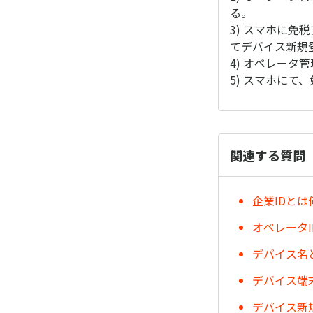
る。
3) スマホに
てデバイス新規
4) オペレー
5) スマホに
関連する質問
企業IDと
オペレータ
デバイス名
デバイス端
デバイス新