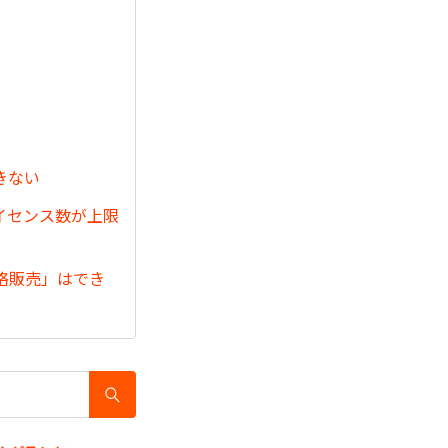
きない
イセンス数が上限
格販売」はでき