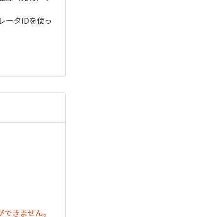
レータIDを使っ
ができません。