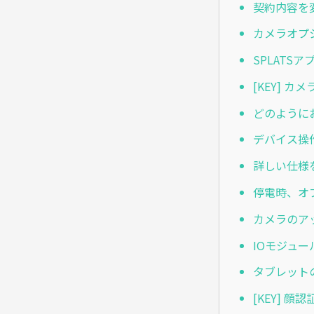
契約内容を
カメラオプ
SPLATS
[KEY] 
どのように
デバイス操
詳しい仕様
停電時、オ
カメラのア
IOモジュ
タブレット
[KEY] 