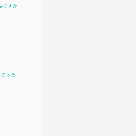
要ですか
しまった