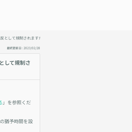
ル違反として規制されますか
最終更新日 : 2023/02/28
反として規制さ
る
」を参照くだ
間の猶予時間を設