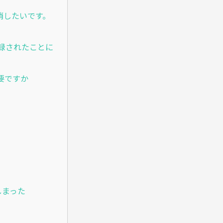
消したいです。
録されたことに
要ですか
しまった