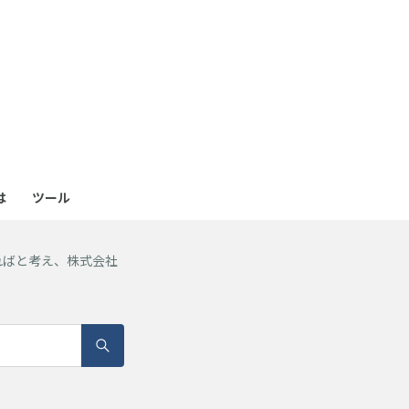
も
っ
と
見
は
ツール
る
ればと考え、株式会社