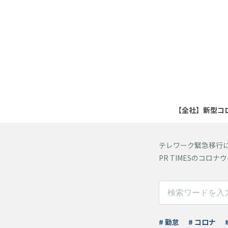
【全社】新型コ
テレワーク緊急移行
PR TIMESのコ
# 勤怠
# コロナ