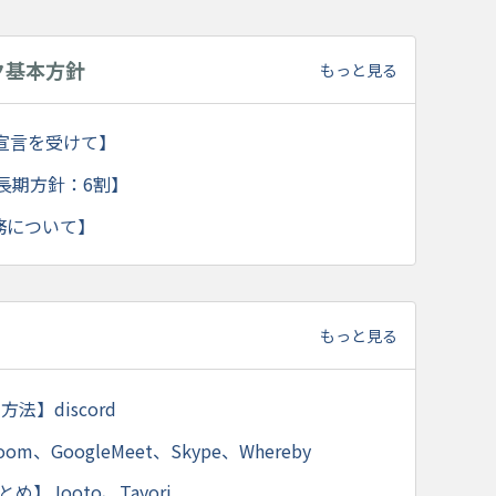
ク基本方針
もっと見る
態宣言を受けて】
中長期方針：6割】
勤務について】
もっと見る
】discord
、GoogleMeet、Skype、Whereby
】Jooto、Tayori