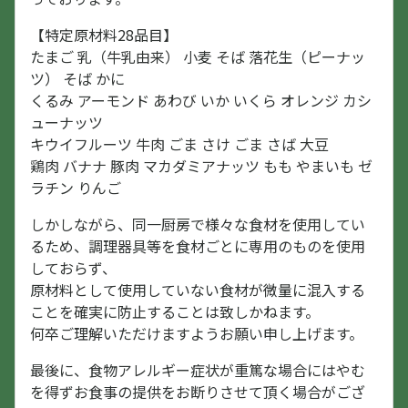
【特定原材料28品目】
たまご 乳（牛乳由来） 小麦 そば 落花生（ピーナッ
ツ） そば かに
くるみ アーモンド あわび いか いくら オレンジ カシ
ューナッツ
キウイフルーツ 牛肉 ごま さけ ごま さば 大豆
鶏肉 バナナ 豚肉 マカダミアナッツ もも やまいも ゼ
ラチン りんご
しかしながら、同一厨房で様々な食材を使用してい
るため、調理器具等を食材ごとに専用のものを使用
しておらず、
原材料として使用していない食材が微量に混入する
ことを確実に防止することは致しかねます。
何卒ご理解いただけますようお願い申し上げます。
最後に、食物アレルギー症状が重篤な場合にはやむ
を得ずお食事の提供をお断りさせて頂く場合がござ