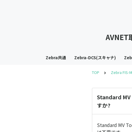
AVNE
Zebra共通
Zebra-DCS(スキャナ)
Ze
TOP
Zebra FIS-
Standard M
すか?
Standard MV