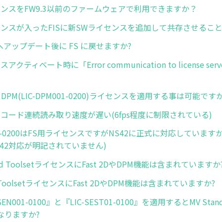
センスをFW9.3以前のファームウェアで利用できますか？
センスが入ったFISに新SWライセンスを追加して共存させること
VSへアップデート後に FS に戻せますか?
クティベート時に「Error communication to license ser
ll DPM(LIC-DPM001-0200)ライセンスを適用する事は可能ですか
ーコード連続読み取り速度が遅い(6fps程度に制限されている)
F001-0200はFS用ライセンスですがNS42に正式に対応しています
42対応が明記されていません)
dard ToolsetライセンスにFast 2DやDPM機能は含まれていますか
er ToolsetライセンスにFast 2DやDPM機能は含まれていますか?
SEN001-0100』と『LIC-SEST01-0100』を適用するとMV Standa
なりますか?