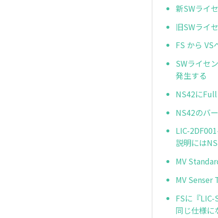
新SWライ
旧SWライ
FS から 
SWライセンスア
発生する
NS42にFu
NS42のバ
LIC-2D
説明にはNS
MV Stan
MV Sens
FSに『LIC-
同じ仕様に