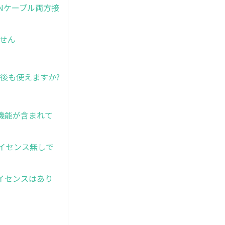
Nケーブル両方接
ません
後も使えますか?
センス)機能が含まれて
00ライセンス無しで
ェアライセンスはあり