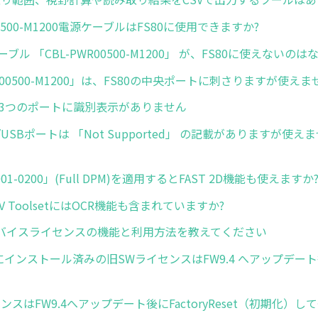
00500-M1200電源ケーブルはFS80に使用できますか?
ブル 「CBL-PWR00500-M1200」 が、FS80に使えないのは
WR00500-M1200」は、FS80の中央ポートに刺さりますが使えま
体の3つのポートに識別表示がありません
A/USBポートは 「Not Supported」 の記載がありますが使え
M001-0200」(Full DPM)を適用するとFAST 2D機能も使えますか
d MV ToolsetにはOCR機能も含まれていますか?
バイスライセンスの機能と利用方法を教えてください
前にインストール済みの旧SWライセンスはFW9.4 へアップデー
ンスはFW9.4へアップデート後にFactoryReset（初期化）し