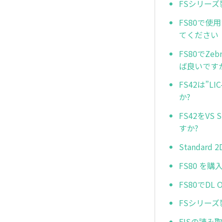
FSシリーズ
FS80で使用
てください
FS80でZeb
ば良いです
FS42は”L
か?
FS42をVS
すか?
Standar
FS80 を
FS80でD
FSシリーズ
FISの読