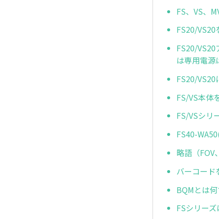
FS、VS、
FS20/V
FS20/V
は専用電源
FS20/V
FS/VS本
FS/VSシリ
FS40-WA5
略語（FOV
バーコードを
BQMとは
FSシリー