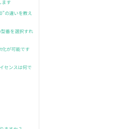
生します
x00”の違いを教え
場合、どの型番を選択すれ
lset化が可能です
るライセンスは何で
ありますか？