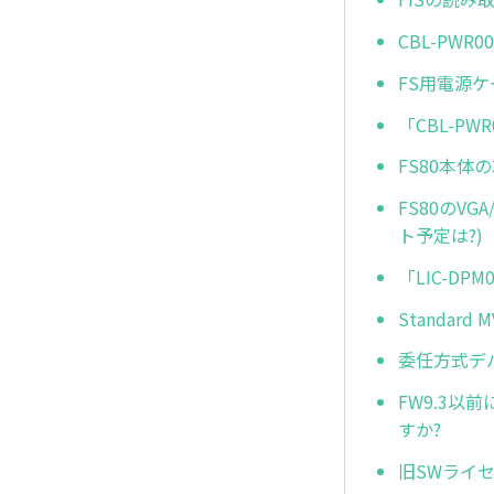
CBL-PWR
FS用電源ケー
「CBL-P
FS80本
FS80のVG
ト予定は?)
「LIC-DP
Standar
委任方式デ
FW9.3以
すか?
旧SWライセ