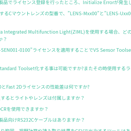
製品でライセンス登録を行ったところ、Initialize Errorが発
するCマウントレンズの型番で、”LENS-Mxx00”と”LENS-Ux
ra Integrated Multifunction Light(ZIML)を使用する
か？
IC-SEN001-0100”ライセンスを適用することでVS Sensor Too
 Standard Toolset化する事は可能ですか?またその時使用す
d 2DとFast 2Dライセンスの性能差は何ですか?
購入するとライトやレンズは付属しますか？
L OCRを使用できますか？
製品向けRS232Cケーブルはありますか？
み取り範囲、視野計算や読み取り結果をCSVで出力するツールは