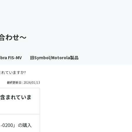
も
っ
い合わせ～
と
見
bra FIS-MV
旧Symbol/Motorola製品
る
能が含まれていますか?
最終更新日 : 2026/01/13
)機能が含まれていま
01-0200」の購入