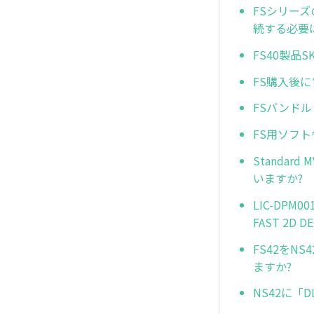
FSシリー
続する必要
FS40製
FS購入後
FSバンド
FS用ソフ
Standard
いますか?
LIC-DPM
FAST 2D
FS42をNS
ますか?
NS42に「