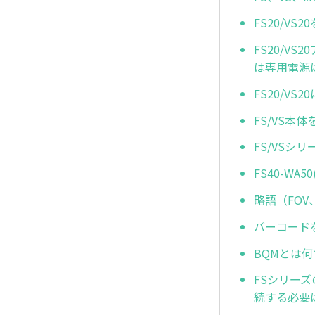
FS20/V
FS20/V
は専用電源
FS20/V
FS/VS本
FS/VSシリ
FS40-WA5
略語（FOV
バーコードを
BQMとは
FSシリー
続する必要