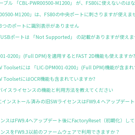
ブル 「CBL-PWR00500-M1200」 が、FS80に使えないのは
WR00500-M1200」は、FS80の中央ポートに刺さりますが使えま
体の3つのポートに識別表示がありません
A/USBポートは 「Not Supported」 の記載がありますが使え
M001-0200」(Full DPM)を適用するとFAST 2D機能も使えますか
 MV Toolsetには 「LIC-DPM001-0200」(Full DPM)機能が
d MV ToolsetにはOCR機能も含まれていますか?
バイスライセンスの機能と利用方法を教えてください
前にインストール済みの旧SWライセンスはFW9.4 へアップデー
ンスはFW9.4へアップデート後にFactoryReset（初期化）し
センスをFW9.3以前のファームウェアで利用できますか？