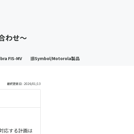
も
っ
い合わせ～
と
見
bra FIS-MV
旧Symbol/Motorola製品
る
最終更新日 : 2026/01/13
来対応する計画は