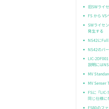
旧SWライ
FS から 
SWライセンスア
発生する
NS42にFu
NS42のバ
LIC-2D
説明にはNS
MV Stan
MV Sens
FSに『LIC-
同じ仕様に
FS80のフ