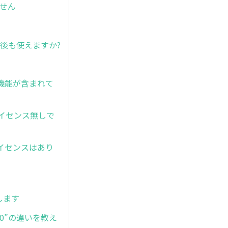
ません
後も使えますか?
センス)機能が含まれて
00ライセンス無しで
ェアライセンスはあり
生します
x00”の違いを教え