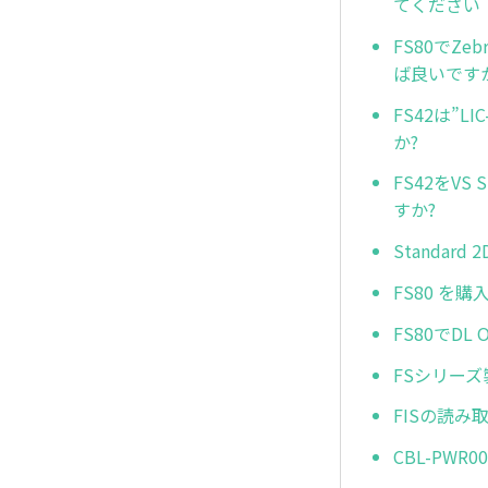
てください
FS80でZeb
ば良いです
FS42は”L
か?
FS42をVS
すか?
Standar
FS80 を
FS80でD
FSシリーズ
FISの読
CBL-PWR