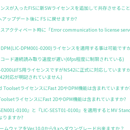
センスが入ったFISに新SWライセンスを追加して共存させること
VSへアップデート後に FS に戻せますか?
クティベート時に「Error communication to license ser
ll DPM(LIC-DPM001-0200)ライセンスを適用する事は可能ですか
ーコード連続読み取り速度が遅い(6fps程度に制限されている)
F001-0200はFS用ライセンスですがNS42に正式に対応しています
42対応が明記されていません)
dard ToolsetライセンスにFast 2DやDPM機能は含まれていますか
er ToolsetライセンスにFast 2DやDPM機能は含まれていますか?
SEN001-0100』と『LIC-SEST01-0100』を適用するとMV Standa
なりますか?
ァームウェアをVer.10.0から9.xへダウングレード出来ますか？