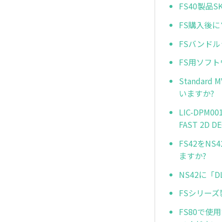
FS40製
FS購入後
FSバンド
FS用ソフ
Standard
いますか?
LIC-DPM
FAST 2D
FS42をNS
ますか?
NS42に「
FSシリーズ
FS80で使用