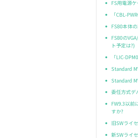
FS用電源ケー
「CBL-P
FS80本
FS80のVG
ト予定は?)
「LIC-DP
Standard
Standar
委任方式デ
FW9.3以
すか?
旧SWライセ
新SWライ