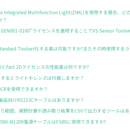
ra Integrated Multifunction Light(ZIML)を使用する
か？
IC-SEN001-0100”ライセンスを適用することでVS Sensor Too
 Standard Toolset化する事は可能ですか?またその時使用す
d 2DとFast 2Dライセンスの性能差は何ですか?
購入するとライトやレンズは付属しますか？
L OCRを使用できますか？
製品向けRS232Cケーブルはありますか？
み取り範囲、視野計算や読み取り結果をCSVで出力するツールは
00500-M1200電源ケーブルはFS80に使用できますか?