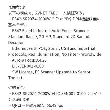
≪備考: ≫
以下の構成で、AVNET FAEチーム検証済み。
・FS42-SR20Z4-2C00W ※Fast 2DやDPM機能は無い
基本モデル
FS42 Fixed Industrial Auto Focus Scanner:
Standard Range, 2.3 MP, Standard 2D Barcode
Decoder,
Ethernet with POE, Serial, USB and Industrial
Protocols, Red Illumination, No Filter - Worldwide
・Aurora Focus9.4.26
・LIC-SEN001-0100
SW License, FS Scanner Upgrade to Sensor
Toolset
≪結果:≫
・FS42-SR20Z4-2C00W +LIC-SEN001-0100⇒ライセ
ンス適用OK
・QRコード読み取り⇒6.49 fps