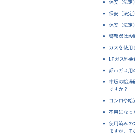
保安（法定
保安（法定
保安（法定
警報器は設
ガスを使用
LPガス料
都市ガス用
市販の給湯
ですか？
コンロや給
不用になっ
使用済みの
ますが、そ