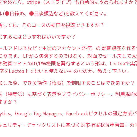
をやめたら、stripe（ストライプ）も自動的にやめられますか
ル(●日締め、●日後振込など)を教えてください。
会しても、そのコースの動画を視聴できますか？
会するにはどうすればいいですか？
ールアドレスなどで生徒のアカウント発行）の 動画講座を作る
おります。 LPから決済するのではなく、対面でセールスして
動画サイトのID/PW権限を発行するという形は、Lecteaで
済をLectea上でないと使えないものなのか、教えて下さい。
加した際、できる操作（権限）を制限することはできますか？
法（特商法）に基づく表示やプライバシーポリシー、利用規約
ますか？
alytics、Google Tag Manager、Facebookピクセルの設
e「セキュリティ・チェックリストに基づく対策措置状況申告書」