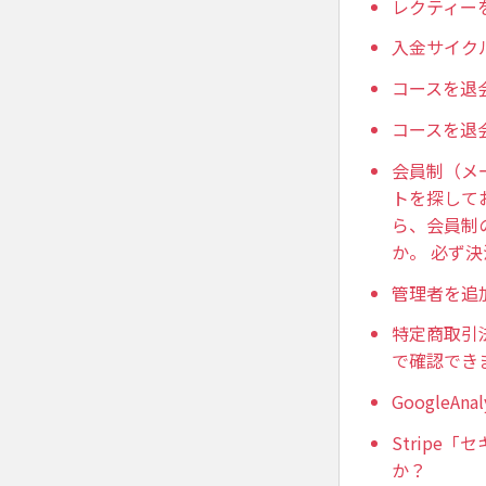
レクティー
入金サイク
コースを退
コースを退
会員制（メ
トを探して
ら、会員制の
か。 必ず決
管理者を追
特定商取引
で確認でき
GoogleAn
Strip
か？