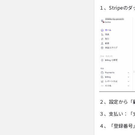
１、Stripe
２、設定から「
３、支払い：「
４、「登録番号