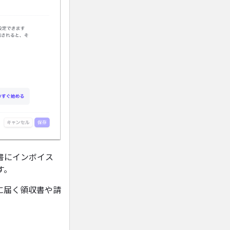
書にインボイス
す。
に届く領収書や請