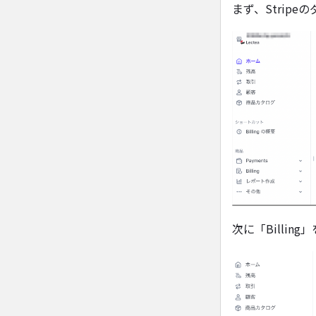
まず、Strip
次に「Billin