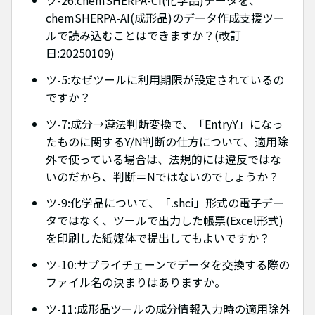
ツ-26:chemSHERPA-CI(化学品)データを、
chemSHERPA-AI(成形品)のデータ作成支援ツー
ルで読み込むことはできますか？(改訂
日:20250109)
ツ-5:なぜツールに利用期限が設定されているの
ですか？
ツ-7:成分→遵法判断変換で、「EntryY」になっ
たものに関するY/N判断の仕方について、適用除
外で使っている場合は、法規的には違反ではな
いのだから、判断＝Nではないのでしょうか？
ツ-9:化学品について、「.shci」形式の電子デー
タではなく、ツールで出力した帳票(Excel形式)
を印刷した紙媒体で提出してもよいですか？
ツ-10:サプライチェーンでデータを交換する際の
ファイル名の決まりはありますか。
ツ-11:成形品ツールの成分情報入力時の適用除外