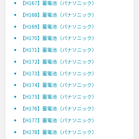
【H167】蓄電池（パナソニック）
【H168】蓄電池（パナソニック）
【H169】蓄電池（パナソニック）
【H170】蓄電池（パナソニック）
【H171】蓄電池（パナソニック）
【H172】蓄電池（パナソニック）
【H173】蓄電池（パナソニック）
【H174】蓄電池（パナソニック）
【H175】蓄電池（パナソニック）
【H176】蓄電池（パナソニック）
【H177】蓄電池（パナソニック）
【H178】蓄電池（パナソニック）