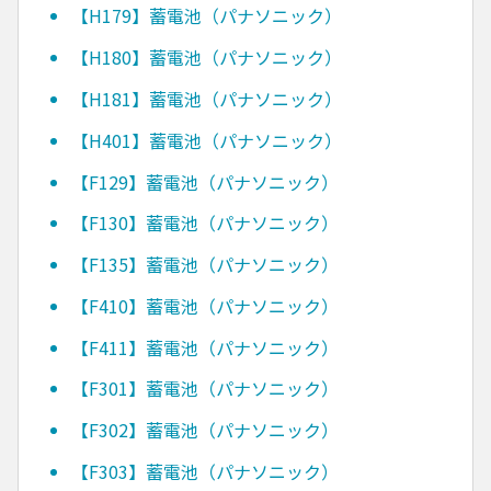
【H179】蓄電池（パナソニック）
【H180】蓄電池（パナソニック）
【H181】蓄電池（パナソニック）
【H401】蓄電池（パナソニック）
【F129】蓄電池（パナソニック）
【F130】蓄電池（パナソニック）
【F135】蓄電池（パナソニック）
【F410】蓄電池（パナソニック）
【F411】蓄電池（パナソニック）
【F301】蓄電池（パナソニック）
【F302】蓄電池（パナソニック）
【F303】蓄電池（パナソニック）