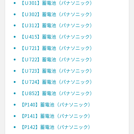
【Ｕ301】蓄電池（パナソニック）
【Ｕ302】蓄電池（パナソニック）
【Ｕ312】蓄電池（パナソニック）
【Ｕ415】蓄電池（パナソニック）
【Ｕ721】蓄電池（パナソニック）
【Ｕ722】蓄電池（パナソニック）
【Ｕ723】蓄電池（パナソニック）
【Ｕ724】蓄電池（パナソニック）
【Ｕ852】蓄電池（パナソニック）
【P140】蓄電池（パナソニック）
【P141】蓄電池（パナソニック）
【P142】蓄電池（パナソニック）