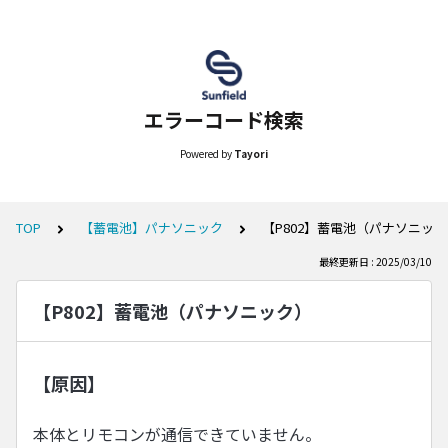
エラーコード検索
Powered by
Tayori
TOP
【蓄電池】パナソニック
【P802】蓄電池（パナソニッ
最終更新日 : 2025/03/10
【P802】蓄電池（パナソニック）
【原因】
本体とリモコンが通信できていません。