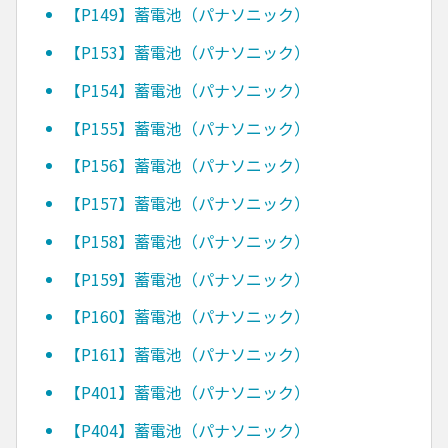
【P149】蓄電池（パナソニック）
【P153】蓄電池（パナソニック）
【P154】蓄電池（パナソニック）
【P155】蓄電池（パナソニック）
【P156】蓄電池（パナソニック）
【P157】蓄電池（パナソニック）
【P158】蓄電池（パナソニック）
【P159】蓄電池（パナソニック）
【P160】蓄電池（パナソニック）
【P161】蓄電池（パナソニック）
【P401】蓄電池（パナソニック）
【P404】蓄電池（パナソニック）