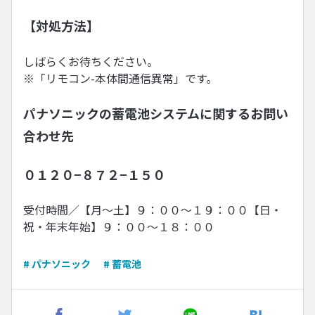
【対処方法】
しばらくお待ちください。
※「リモコン-本体間通信異常」です。
パナソニックの蓄電池システムに関するお問い
合わせ先
０１２０−８７２−１５０
受付時間／【月〜土】９：００〜１９：００【日・
祝・年末年始】９：００〜１８：００
# パナソニック
# 蓄電池