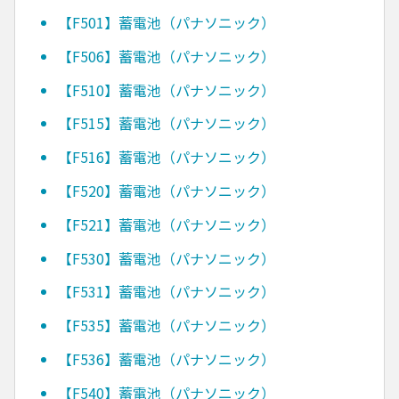
【F501】蓄電池（パナソニック）
【F506】蓄電池（パナソニック）
【F510】蓄電池（パナソニック）
【F515】蓄電池（パナソニック）
【F516】蓄電池（パナソニック）
【F520】蓄電池（パナソニック）
【F521】蓄電池（パナソニック）
【F530】蓄電池（パナソニック）
【F531】蓄電池（パナソニック）
【F535】蓄電池（パナソニック）
【F536】蓄電池（パナソニック）
【F540】蓄電池（パナソニック）