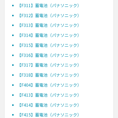
【F311】蓄電池（パナソニック）
【F312】蓄電池（パナソニック）
【F313】蓄電池（パナソニック）
【F314】蓄電池（パナソニック）
【F315】蓄電池（パナソニック）
【F316】蓄電池（パナソニック）
【F317】蓄電池（パナソニック）
【F318】蓄電池（パナソニック）
【F404】蓄電池（パナソニック）
【F413】蓄電池（パナソニック）
【F414】蓄電池（パナソニック）
【F415】蓄電池（パナソニック）