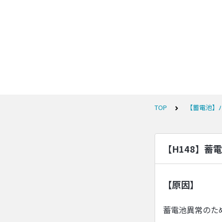
TOP
【蓄電池】
【H148】蓄
【原因】
蓄電池異常のた