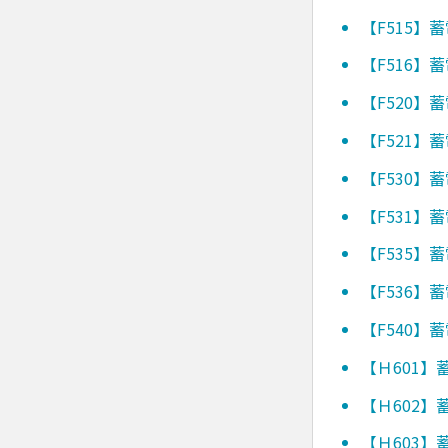
【F515】
【F516】
【F520】
【F521】
【F530】
【F531】
【F535】
【F536】
【F540】
【Ｈ601
【Ｈ602
【Ｈ603