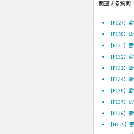
関連する質問
【F127】
【F128】
【F131】
【F132】
【F133】
【F134】
【F136】
【F137】
【F138】
【H125