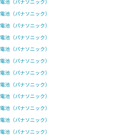
】蓄電池（パナソニック）
】蓄電池（パナソニック）
】蓄電池（パナソニック）
】蓄電池（パナソニック）
】蓄電池（パナソニック）
】蓄電池（パナソニック）
】蓄電池（パナソニック）
】蓄電池（パナソニック）
】蓄電池（パナソニック）
】蓄電池（パナソニック）
】蓄電池（パナソニック）
】蓄電池（パナソニック）