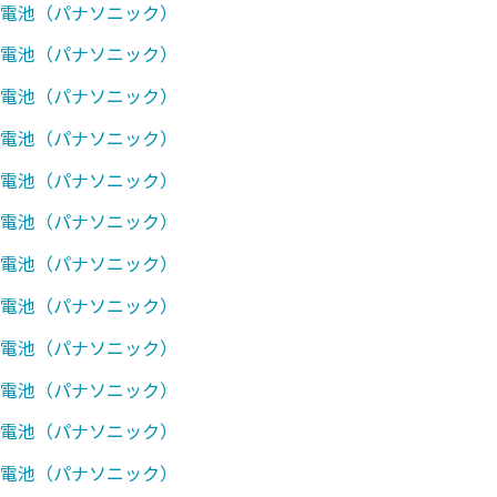
】蓄電池（パナソニック）
】蓄電池（パナソニック）
】蓄電池（パナソニック）
】蓄電池（パナソニック）
】蓄電池（パナソニック）
】蓄電池（パナソニック）
】蓄電池（パナソニック）
】蓄電池（パナソニック）
】蓄電池（パナソニック）
】蓄電池（パナソニック）
】蓄電池（パナソニック）
】蓄電池（パナソニック）