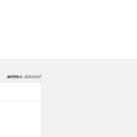
最終更新日 : 2025/03/07