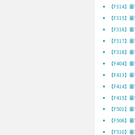
【F314】
【F315】
【F316】
【F317】
【F318】
【F404】
【F413】
【F414】
【F415】
【F501】
【F506】
【F510】