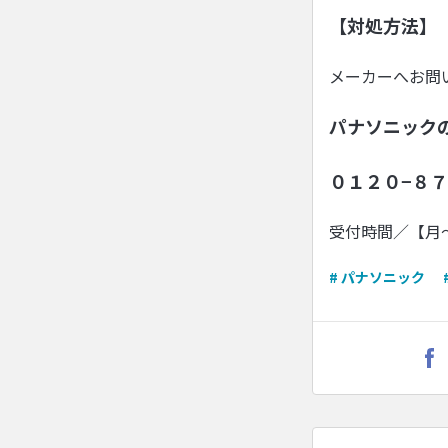
【対処方法】
メーカーへお問
パナソニック
０１２０−８７
受付時間／【月
# パナソニック