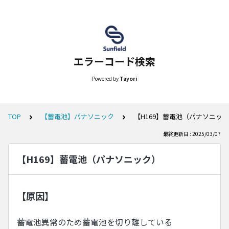
エラーコード検索
Powered by
Tayori
TOP
【蓄電池】パナソニック
【H169】蓄電池（パナソニッ
最終更新日 : 2025/03/07
【H169】蓄電池（パナソニック）
【原因】
蓄電池異常のため蓄電池を切り離している