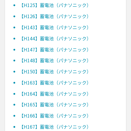
【H125】蓄電池（パナソニック）
【H126】蓄電池（パナソニック）
【H143】蓄電池（パナソニック）
【H144】蓄電池（パナソニック）
【H147】蓄電池（パナソニック）
【H148】蓄電池（パナソニック）
【H150】蓄電池（パナソニック）
【H163】蓄電池（パナソニック）
【H164】蓄電池（パナソニック）
【H165】蓄電池（パナソニック）
【H166】蓄電池（パナソニック）
【H167】蓄電池（パナソニック）