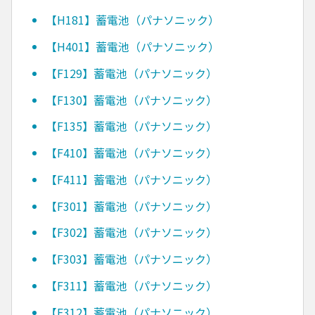
【H181】蓄電池（パナソニック）
【H401】蓄電池（パナソニック）
【F129】蓄電池（パナソニック）
【F130】蓄電池（パナソニック）
【F135】蓄電池（パナソニック）
【F410】蓄電池（パナソニック）
【F411】蓄電池（パナソニック）
【F301】蓄電池（パナソニック）
【F302】蓄電池（パナソニック）
【F303】蓄電池（パナソニック）
【F311】蓄電池（パナソニック）
【F312】蓄電池（パナソニック）