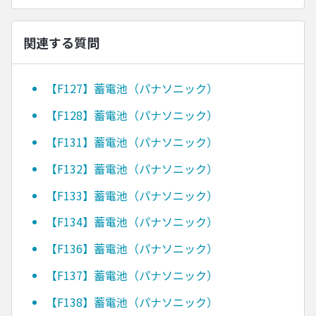
関連する質問
【F127】蓄電池（パナソニック）
【F128】蓄電池（パナソニック）
【F131】蓄電池（パナソニック）
【F132】蓄電池（パナソニック）
【F133】蓄電池（パナソニック）
【F134】蓄電池（パナソニック）
【F136】蓄電池（パナソニック）
【F137】蓄電池（パナソニック）
【F138】蓄電池（パナソニック）