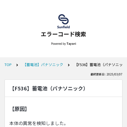
エラーコード検索
Powered by
Tayori
TOP
【蓄電池】パナソニック
【F536】蓄電池（パナソニック
最終更新日 : 2025/03/07
【F536】蓄電池（パナソニック）
【原因】
本体の異常を検知しました。