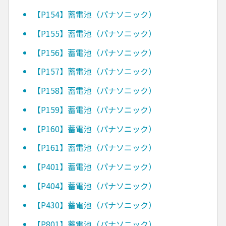
【P154】蓄電池（パナソニック）
【P155】蓄電池（パナソニック）
【P156】蓄電池（パナソニック）
【P157】蓄電池（パナソニック）
【P158】蓄電池（パナソニック）
【P159】蓄電池（パナソニック）
【P160】蓄電池（パナソニック）
【P161】蓄電池（パナソニック）
【P401】蓄電池（パナソニック）
【P404】蓄電池（パナソニック）
【P430】蓄電池（パナソニック）
【P801】蓄電池（パナソニック）