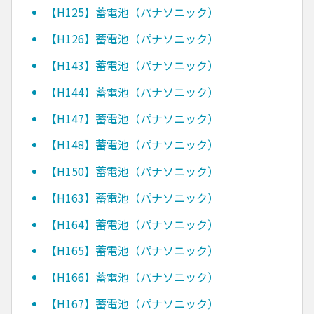
【H125】蓄電池（パナソニック）
【H126】蓄電池（パナソニック）
【H143】蓄電池（パナソニック）
【H144】蓄電池（パナソニック）
【H147】蓄電池（パナソニック）
【H148】蓄電池（パナソニック）
【H150】蓄電池（パナソニック）
【H163】蓄電池（パナソニック）
【H164】蓄電池（パナソニック）
【H165】蓄電池（パナソニック）
【H166】蓄電池（パナソニック）
【H167】蓄電池（パナソニック）