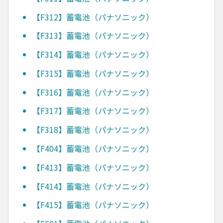
【F312】蓄電池（パナソニック）
【F313】蓄電池（パナソニック）
【F314】蓄電池（パナソニック）
【F315】蓄電池（パナソニック）
【F316】蓄電池（パナソニック）
【F317】蓄電池（パナソニック）
【F318】蓄電池（パナソニック）
【F404】蓄電池（パナソニック）
【F413】蓄電池（パナソニック）
【F414】蓄電池（パナソニック）
【F415】蓄電池（パナソニック）