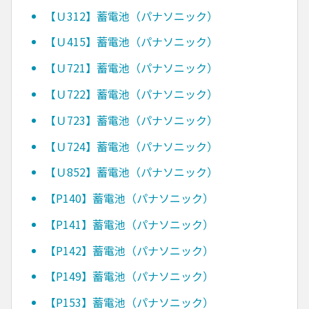
【Ｕ312】蓄電池（パナソニック）
【Ｕ415】蓄電池（パナソニック）
【Ｕ721】蓄電池（パナソニック）
【Ｕ722】蓄電池（パナソニック）
【Ｕ723】蓄電池（パナソニック）
【Ｕ724】蓄電池（パナソニック）
【Ｕ852】蓄電池（パナソニック）
【P140】蓄電池（パナソニック）
【P141】蓄電池（パナソニック）
【P142】蓄電池（パナソニック）
【P149】蓄電池（パナソニック）
【P153】蓄電池（パナソニック）