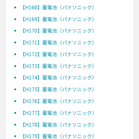
【H168】蓄電池（パナソニック）
【H169】蓄電池（パナソニック）
【H170】蓄電池（パナソニック）
【H171】蓄電池（パナソニック）
【H172】蓄電池（パナソニック）
【H173】蓄電池（パナソニック）
【H174】蓄電池（パナソニック）
【H175】蓄電池（パナソニック）
【H176】蓄電池（パナソニック）
【H177】蓄電池（パナソニック）
【H178】蓄電池（パナソニック）
【H179】蓄電池（パナソニック）