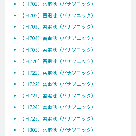
【Ｈ701】蓄電池（パナソニック）
【Ｈ702】蓄電池（パナソニック）
【Ｈ703】蓄電池（パナソニック）
【Ｈ704】蓄電池（パナソニック）
【Ｈ705】蓄電池（パナソニック）
【Ｈ720】蓄電池（パナソニック）
【Ｈ721】蓄電池（パナソニック）
【Ｈ722】蓄電池（パナソニック）
【Ｈ723】蓄電池（パナソニック）
【Ｈ724】蓄電池（パナソニック）
【Ｈ725】蓄電池（パナソニック）
【Ｈ801】蓄電池（パナソニック）