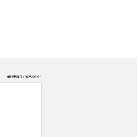
最終更新日 : 2025/03/10