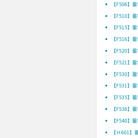
【F506】
【F510】
【F515】
【F516】
【F520】
【F521】
【F530】
【F531】
【F535】
【F536】
【F540】
【Ｈ601