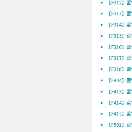
【F312】
【F313】
【F314】
【F315】
【F316】
【F317】
【F318】
【F404】
【F413】
【F414】
【F415】
【F501】