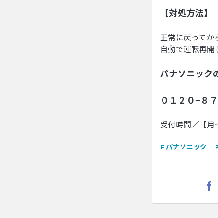
【対処方法】
正常に戻ってか
自動で運転再開
パナソニック
０１２０−８７
受付時間／【月
# パナソニック