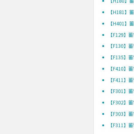
【H180
【H181
【H401
【F129】
【F130】
【F135】
【F410】
【F411】
【F301】
【F302】
【F303】
【F311】