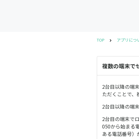
TOP
アプリにつ
複数の端末でせ
2台目以降の端
ただくことで、
2台目以降の端
2台目の端末で
050から始ま
ある電話番号）