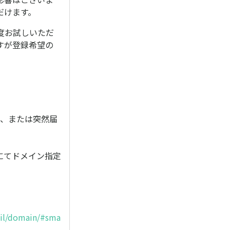
だけます。
度お試しいただ
すが登録希望の
。
い、または突然届
画面にてドメイン指定
ail/domain/#sma